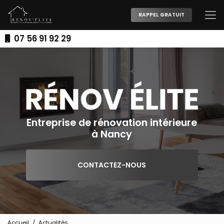
Aller
au
RAPPEL GRATUIT
contenu
principal
07 56 91 92 29
Entreprise de rénovation intérieure
à Nancy
CONTACTEZ-NOUS
Accueil
Actualités