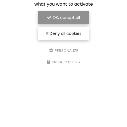
what you want to activate
Entreprise de rénovation intérieure à Nancy
OK, accept all
54000 Nancy
Deny all cookies
07 56 91 92 29
PERSONALIZE
PRIVACY POLICY
Envoyez un message
Nom Prénom
Société
Email
Téléphone