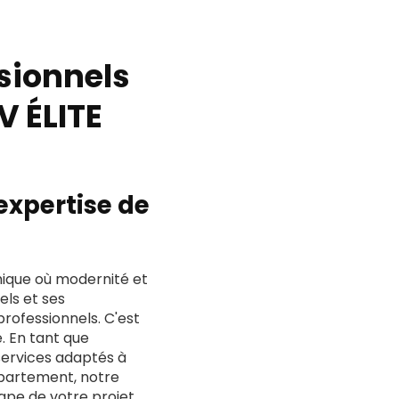
ssionnels
 ÉLITE
expertise de
que où modernité et
els et ses
 professionnels. C'est
. En tant que
ervices adaptés à
ppartement, notre
ape de votre projet.