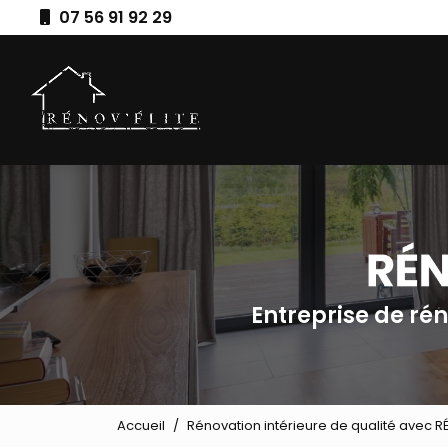
Aller
07 56 91 92 29
au
Navigation principale
contenu
principal
Entreprise de ré
Accueil
Rénovation intérieure de qualité avec R