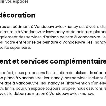
ir vos espaces.
 décoration
tres en bâtiment à Vandoeuvre-les-nancy
est à votre dis
re murale à Vandoeuvre-les-nancy
et de
peinture plafo
également des services d'
artisan peintre à Vandoeuvre-l
es. Notre
entreprise de peinture à Vandoeuvre-les-nanc
ualité supérieure.
t et services complémentair
confort, nous proposons l'installation de
cloison de sépa
son placo à Vandoeuvre-les-nancy
. Nos services incluent
relage à Vandoeuvre-les-nancy
et l'intervention d'un
éle
cy
. Enfin, pour un espace toujours propre, nous assurons 
cy
et le
débarras maison à Vandoeuvre-les-nancy
.