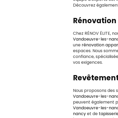
Découvrez égalemen
Rénovation 
Chez RÉNOV ÉLITE, n
Vandoeuvre-les-nan
une
rénovation appa
espaces. Nous somm
confiance, spécialisé
vos exigences.
Revêtements
Nous proposons des so
Vandoeuvre-les-nan
peuvent également p
Vandoeuvre-les-nan
nancy
et de
tapisser