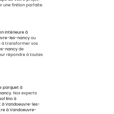
 une finition parfaite.
n intérieure à
uvre-les-nancy
ou
e à transformer vos
les-nancy
de
ur répondre à toutes
e parquet à
-nancy
. Nos experts
sol lino à
t à Vandoeuvre-les-
tre à Vandoeuvre-