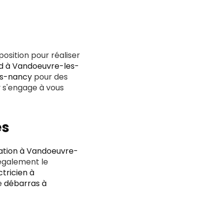
position pour réaliser
nd à Vandoeuvre-les-
es-nancy
pour des
y
s'engage à vous
es
ration à Vandoeuvre-
 également le
ctricien à
le
débarras à