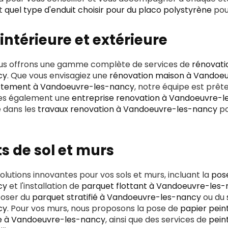
t
quel type d'enduit choisir pour du placo polystyrène
pour
intérieure et extérieure
ous offrons une gamme complète de services de
rénovatio
cy
. Que vous envisagiez une
rénovation maison à Vandoe
rtement à Vandoeuvre-les-nancy
, notre équipe est prêt
es également une
entreprise renovation à Vandoeuvre-
e dans les
travaux renovation à Vandoeuvre-les-nancy
po
 de sol et murs
lutions innovantes pour vos sols et murs, incluant la
pos
cy
et l'installation de
parquet flottant à Vandoeuvre-les
oser du
parquet stratifié à Vandoeuvre-les-nancy
ou du
cy
. Pour vos murs, nous proposons la pose de
papier pein
ie à Vandoeuvre-les-nancy
, ainsi que des services de
pein