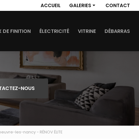
 secondaire
ACCUEIL
GALERIES
CONTACT
Revêtement de sol
Travaux de finition
 DE FINITION
ÉLECTRICITÉ
VITRINE
DÉBARRAS
Électricité
Vitrine
Débarras
TACTEZ-NOUS
doeuvre-les-nancy - RÉNOV ÉLITE