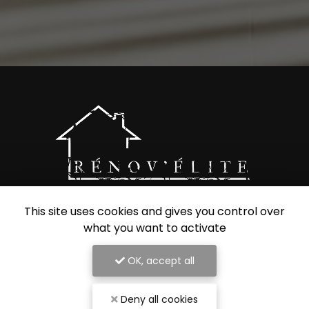
This site uses cookies and gives you control over
Entreprise de rénovation intérieure à Nancy
what you want to activate
54000 Nancy
OK, accept all
07 56 91 92 29
Deny all cookies