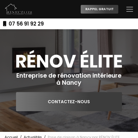
Aller
au
RAPPEL GRATUIT
contenu
principal
07 56 91 92 29
Entreprise de rénovation intérieure
à Nancy
CONTACTEZ-NOUS
Accueil
Actualités
Pose de cloison à Nancy par RÉNOV ÉLITE