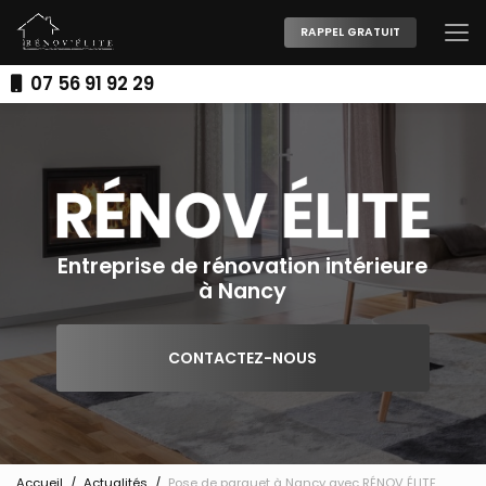
Aller
au
RAPPEL GRATUIT
contenu
principal
07 56 91 92 29
Entreprise de rénovation intérieure
à Nancy
CONTACTEZ-NOUS
Accueil
Actualités
Pose de parquet à Nancy avec RÉNOV ÉLITE