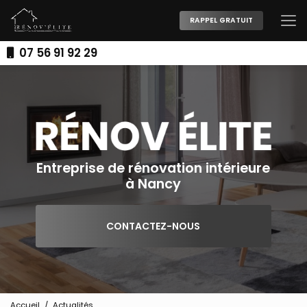
Aller
au
RAPPEL GRATUIT
contenu
principal
07 56 91 92 29
Entreprise de rénovation intérieure
à Nancy
CONTACTEZ-NOUS
Accueil
Actualités