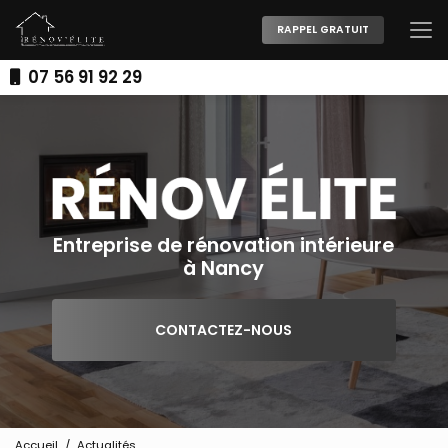
Aller
au
RAPPEL GRATUIT
contenu
principal
07 56 91 92 29
Entreprise de rénovation intérieure
à Nancy
CONTACTEZ-NOUS
Accueil
Actualités