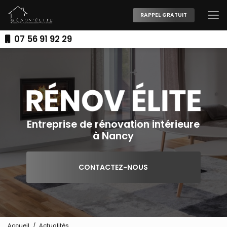
Aller
au
RAPPEL GRATUIT
contenu
principal
07 56 91 92 29
Entreprise de rénovation intérieure
à Nancy
CONTACTEZ-NOUS
Accueil
Actualités