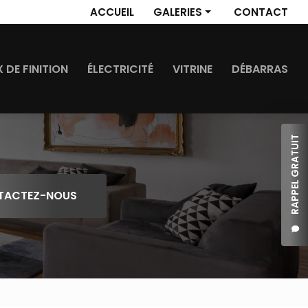
 secondaire
ACCUEIL
GALERIES
CONTACT
Revêtement de sol
Travaux de finition
 DE FINITION
ÉLECTRICITÉ
VITRINE
DÉBARRAS
Électricité
Vitrine
Débarras
RAPPEL GRATUIT
TACTEZ-NOUS