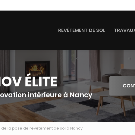
Navigation
REVÊTEMENT DE SOL
TRAVAUX
CON
novation intérieure à Nancy
r de la pose de revêtement de sol à Nancy