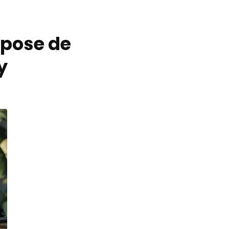
 pose de
y