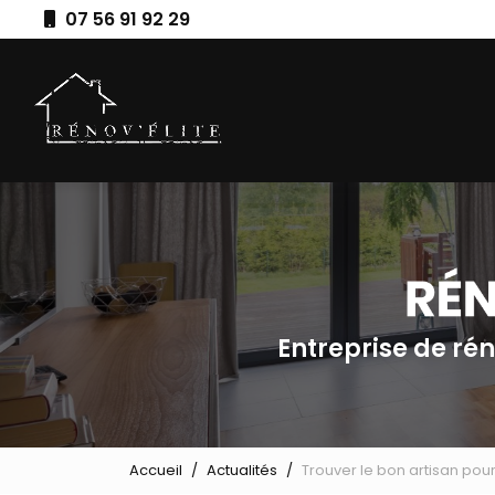
Aller
07 56 91 92 29
au
Navigation principale
contenu
principal
Entreprise de ré
Accueil
Actualités
Trouver le bon artisan pou