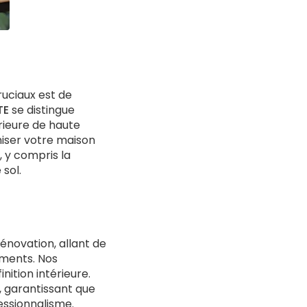
cruciaux est de
TE
se distingue
rieure de haute
niser votre maison
 y compris la
 sol.
énovation, allant de
ments. Nos
ition intérieure.
, garantissant que
essionnalisme.