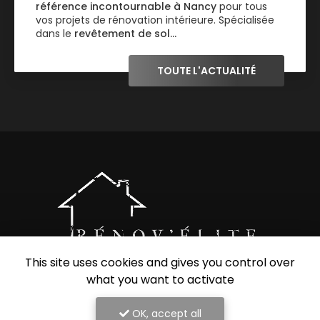
référence incontournable à Nancy
pour tous
vos projets de rénovation intérieure. Spécialisée
dans le
revêtement de sol…
TOUTE L'ACTUALITÉ
This site uses cookies and gives you control over
what you want to activate
Entreprise de rénovation intérieure à Nancy
54000 Nancy
OK, accept all