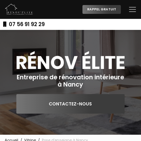
Aller
au
RAPPEL GRATUIT
contenu
principal
07 56 91 92 29
Entreprise de rénovation intérieure
à Nancy
CONTACTEZ-NOUS
Accueil
Vitrine
Pose d'enseigne à Nancy