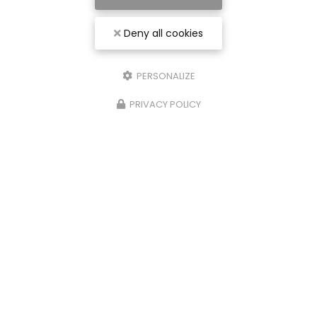
07 56 91 92 29
Deny all cookies
PERSONALIZE
Envoyez un message
PRIVACY POLICY
Nom Prénom
Société
Email
Téléphone
Message