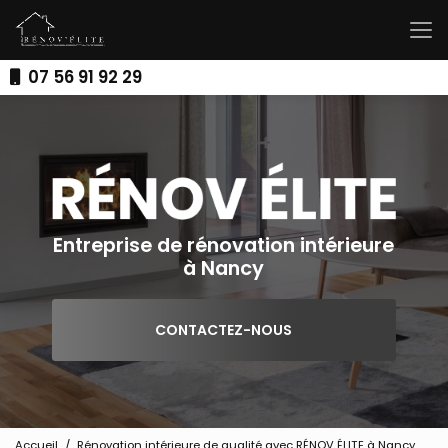
Aller
au
contenu
principal
07 56 91 92 29
Entreprise de rénovation intérieure
à Nancy
CONTACTEZ-NOUS
Accueil
Rénovation intérieure de qualité avec RÉNOV ÉLITE à Nancy