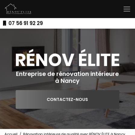
Aller
au
contenu
principal
07 56 91 92 29
Entreprise de rénovation intérieure
à Nancy
CONTACTEZ-NOUS
Accueil
Rénovation intérieure de qualité avec RÉNOV ÉLITE à Nancy