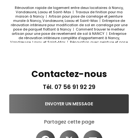
Rénovation rapide de logement entre deux locataires à Nancy,
Vandœuvre, Laxou et Saint-Max
|
Travaux de finition pour ma
maison à Nancy
|
Artisan pour pose de carrelage et peinture
murale à Nancy, Vandœuvre, Laxou et Saint-Max
|
Entreprise de
rénovation intérieure pour modification de sol en carrelage par une
pose de parquet flottant à Nancy
|
Comment trouver le meilleur
artisan pour une pose de revetement de sol à NANCY
|
Entreprise
de rénovation intérieure complète d’appartement à Nancy,
Vandœuvre, Laxou et Saint-Max
|
Rénovation avec peinture et pose
de sol vinyle à Nancy, Vandœuvre, Laxou et Saint-Max
|
Travaux de
rafraîchissement de logement ancien à Nancy, Vandœuvre, Laxou et
Saint-Max
|
Rénovation clé en main pour cuisine et salle de bain à
Nancy, Vandœuvre, Laxou et Saint-Max
Contactez-nous
Tél.
07 56 91 92 29
ENVOYER UN MESSAGE
Partagez cette page
Facebook
X
Email