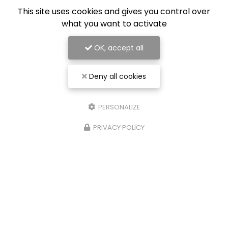
This site uses cookies and gives you control over
what you want to activate
OK, accept all
Deny all cookies
PERSONALIZE
30/08/2025
Entreprise spécialisée en
PRIVACY POLICY
revêtement de sol à Nancy
RÉNOV ÉLITE
se positionne comme une
référence incontournable à Nancy
pour tous
vos projets de rénovation intérieure. Spécialisée
dans le
revêtement de sol…
TOUTE L'ACTUALITÉ