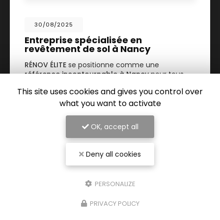
30/08/2025
Entreprise spécialisée en
revêtement de sol à Nancy
RÉNOV ÉLITE
se positionne comme une
référence incontournable à Nancy
pour tous
vos projets de rénovation intérieure. Spécialisée
This site uses cookies and gives you control over
dans le
revêtement de sol…
what you want to activate
TOUTE L'ACTUALITÉ
OK, accept all
Deny all cookies
PERSONALIZE
PRIVACY POLICY