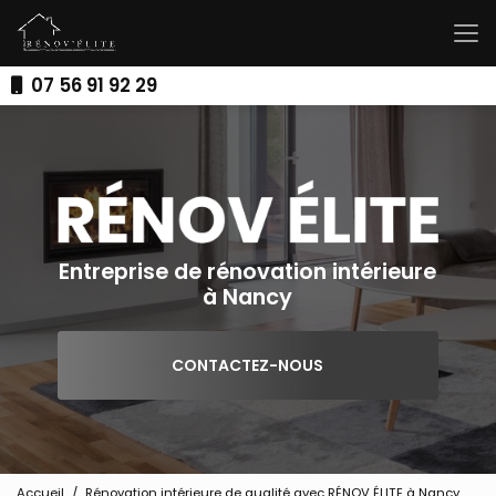
Aller
au
contenu
principal
07 56 91 92 29
Entreprise de rénovation intérieure
à Nancy
CONTACTEZ-NOUS
Accueil
Rénovation intérieure de qualité avec RÉNOV ÉLITE à Nancy