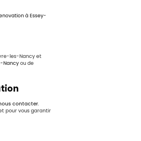
enovation à Essey-
vre-les-Nancy et
ès-Nancy
ou de
tion
nous contacter
.
t pour vous garantir