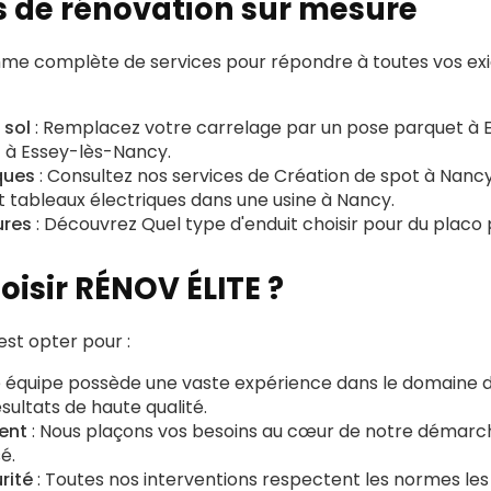
s de rénovation sur mesure
me complète de services pour répondre à toutes vos ex
 sol
: Remplacez votre carrelage par un
pose parquet à 
t à Essey-lès-Nancy
.
ques
: Consultez nos services de
Création de spot à Nanc
 et tableaux électriques dans une usine à Nancy
.
ures
: Découvrez
Quel type d'enduit choisir pour du placo
oisir RÉNOV ÉLITE ?
est opter pour :
e équipe possède une vaste expérience dans le domaine d
sultats de haute qualité.
ent
: Nous plaçons vos besoins au cœur de notre démarch
é.
rité
: Toutes nos interventions respectent les normes les 