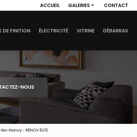
 secondaire
ACCUEIL
GALERIES
CONTACT
Revêtement de sol
Travaux de finition
 DE FINITION
ÉLECTRICITÉ
VITRINE
DÉBARRAS
Électricité
Vitrine
Débarras
TACTEZ-NOUS
y-lès-Nancy - RÉNOV ÉLITE