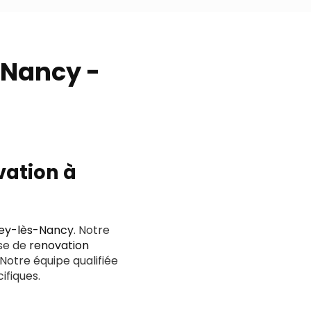
-Nancy -
vation à
sey-lès-Nancy
. Notre
sse de
renovation
 Notre équipe qualifiée
ifiques.