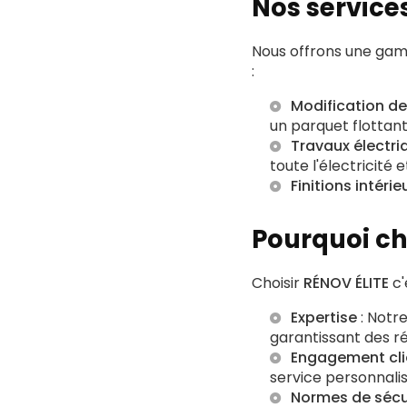
Nos service
Nous offrons une gam
:
Modification de
un
parquet flottan
Travaux électri
toute l'électricité
Finitions intérie
Pourquoi ch
Choisir
RÉNOV ÉLITE
c'
Expertise
: Notr
garantissant des ré
Engagement cli
service personnalis
Normes de sécu