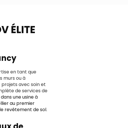
V ÉLITE
ancy
rtise en tant que
os murs ou à
 projets avec soin et
mplète de services de
s dans une usine à
llier au premier
de revêtement de sol
.
aux de