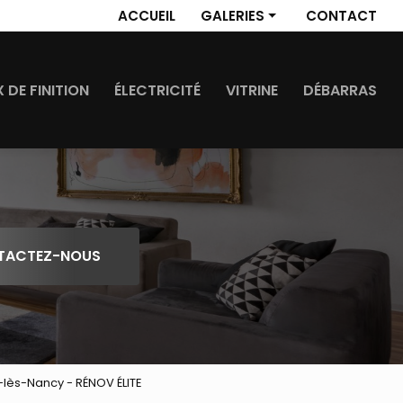
 secondaire
ACCUEIL
GALERIES
CONTACT
Revêtement de sol
Travaux de finition
 DE FINITION
ÉLECTRICITÉ
VITRINE
DÉBARRAS
Électricité
Vitrine
Débarras
TACTEZ-NOUS
y-lès-Nancy - RÉNOV ÉLITE