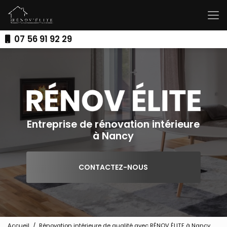
Aller
au
contenu
principal
07 56 91 92 29
Entreprise de rénovation intérieure
à Nancy
CONTACTEZ-NOUS
Accueil
Rénovation intérieure de qualité avec RÉNOV ÉLITE à Nancy