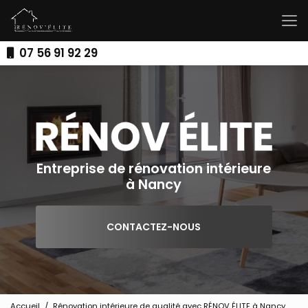
Aller
au
contenu
principal
07 56 91 92 29
Entreprise de rénovation intérieure
à Nancy
CONTACTEZ-NOUS
Accueil
Rénovation intérieure de qualité avec RÉNOV ÉLITE à Nancy