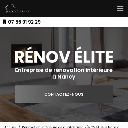
Aller
au
contenu
principal
07 56 91 92 29
Entreprise de rénovation intérieure
à Nancy
CONTACTEZ-NOUS
Accueil
Rénovation intérieure de qualité avec RÉNOV ÉLITE à Nancy