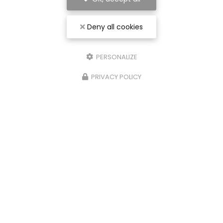
Deny all cookies
PERSONALIZE
PRIVACY POLICY
Entreprise de rénovation intérieure à Nancy
54000 Nancy
07 56 91 92 29
Envoyez un message
Nom Prénom
Société