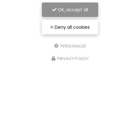
OK, accept all
Deny all cookies
PERSONALIZE
PRIVACY POLICY
Entreprise de rénovation intérieure à Nancy
54000 Nancy
07 56 91 92 29
Envoyez un message
Nom Prénom