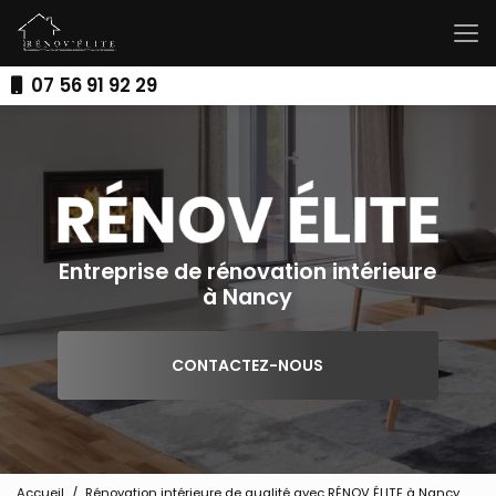
Aller
au
contenu
principal
07 56 91 92 29
Entreprise de rénovation intérieure
à Nancy
CONTACTEZ-NOUS
Accueil
Rénovation intérieure de qualité avec RÉNOV ÉLITE à Nancy