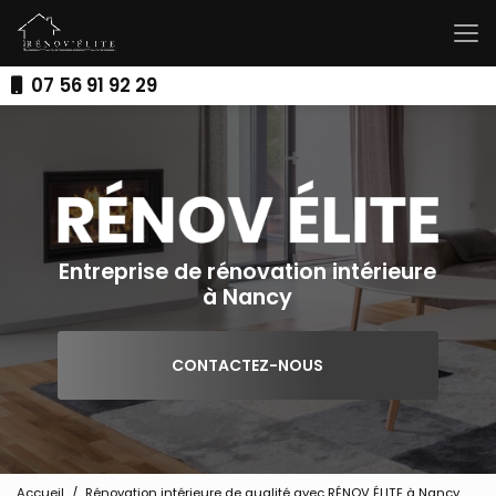
Aller
au
contenu
principal
07 56 91 92 29
Entreprise de rénovation intérieure
à Nancy
CONTACTEZ-NOUS
Accueil
Rénovation intérieure de qualité avec RÉNOV ÉLITE à Nancy