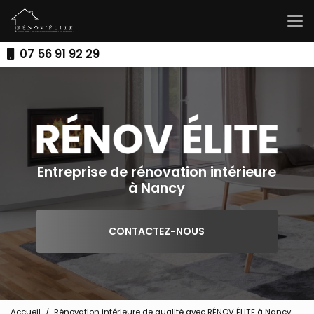
Aller
au
contenu
principal
07 56 91 92 29
Entreprise de rénovation intérieure
à Nancy
CONTACTEZ-NOUS
Accueil
Rénovation intérieure de qualité avec RÉNOV ÉLITE à Nancy