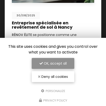
30/08/2025
Entreprise spécialisée en
revêtement de sol à Nancy
RÉNOV ÉLITE
se positionne comme une
référence incontournable à Nancy
pour tous
vos projets de rénovation intérieure. Spécialisée
This site uses cookies and gives you control over
dans le
revêtement de sol…
what you want to activate
TOUTE L'ACTUALITÉ
OK, accept all
Deny all cookies
PERSONALIZE
PRIVACY POLICY