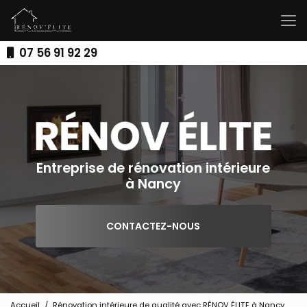
Aller
au
contenu
principal
07 56 91 92 29
Entreprise de rénovation intérieure
à Nancy
CONTACTEZ-NOUS
Accueil
Rénovation intérieure de qualité avec RÉNOV ÉLITE à Nancy