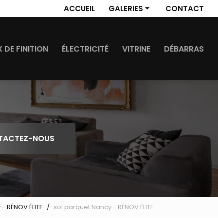
 secondaire
ACCUEIL
GALERIES
CONTACT
Revêtement de sol
Travaux de finition
 DE FINITION
ÉLECTRICITÉ
VITRINE
DÉBARRAS
Électricité
Vitrine
Débarras
TACTEZ-NOUS
 - RÉNOV ÉLITE
sol parquet Nancy - RÉNOV ÉLITE