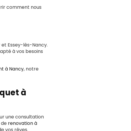
rir comment nous
 et Essey-lès-Nancy.
dapté à vos besoins
nt à Nancy
, notre
rquet à
ur une consultation
s de
renovation à
e vos rêves.