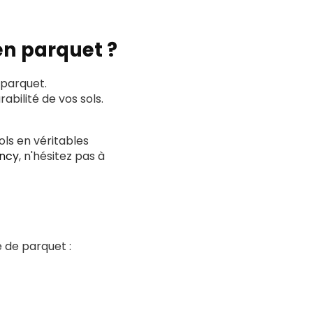
en parquet ?
 parquet.
abilité de vos sols.
ols en véritables
ancy
, n'hésitez pas à
 de parquet :