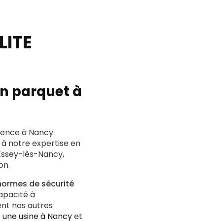
LITE
en parquet à
rence à Nancy.
à notre expertise en
Essey-lès-Nancy,
on.
normes de sécurité
apacité à
ent nos autres
ns une usine à Nancy
et