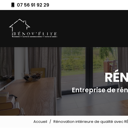
Aller
07 56 91 92 29
au
Navigation principale
contenu
principal
Entreprise de ré
Accueil
Rénovation intérieure de qualité avec R