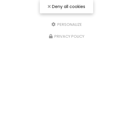
Deny all cookies
PERSONALIZE
Entreprise de rénovation intérieure à Nancy
PRIVACY POLICY
54000 Nancy
07 56 91 92 29
Envoyez un message
Nom Prénom
Société
Email