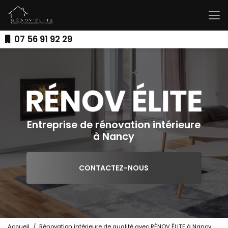
Aller
au
contenu
principal
07 56 91 92 29
Entreprise de rénovation intérieure
à Nancy
CONTACTEZ-NOUS
Accueil
Rénovation intérieure de qualité avec RÉNOV ÉLITE à Nancy