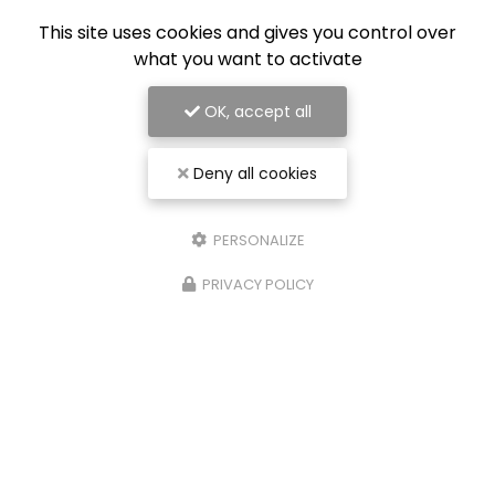
30/08/2025
This site uses cookies and gives you control over
what you want to activate
Entreprise spécialisée en
revêtement de sol à Nancy
OK, accept all
RÉNOV ÉLITE
se positionne comme une
référence incontournable à Nancy
pour tous
vos projets de rénovation intérieure. Spécialisée
Deny all cookies
dans le
revêtement de sol…
TOUTE L'ACTUALITÉ
PERSONALIZE
PRIVACY POLICY