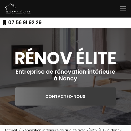
Aller
au
contenu
principal
07 56 91 92 29
Entreprise de rénovation intérieure
à Nancy
CONTACTEZ-NOUS
Accueil
Rénovation intérieure de qualité avec RÉNOV ÉLITE à Nancy