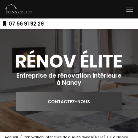
Aller
au
contenu
principal
07 56 91 92 29
Entreprise de rénovation intérieure
à Nancy
CONTACTEZ-NOUS
Accueil
Rénovation intérieure de qualité avec RÉNOV ÉLITE à Nancy