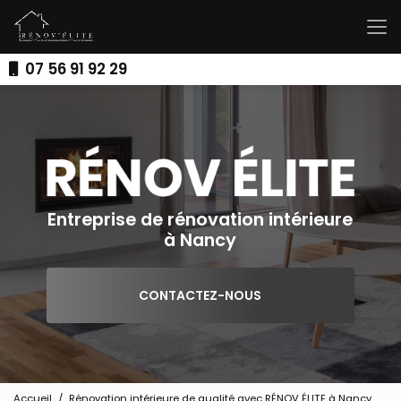
Aller
au
contenu
principal
07 56 91 92 29
Entreprise de rénovation intérieure
à Nancy
CONTACTEZ-NOUS
Accueil
Rénovation intérieure de qualité avec RÉNOV ÉLITE à Nancy