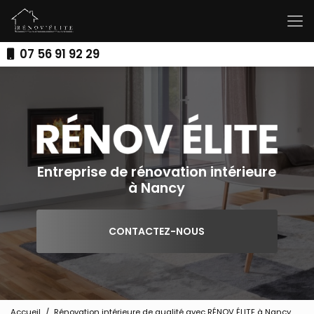
Aller
au
contenu
principal
07 56 91 92 29
Entreprise de rénovation intérieure
à Nancy
CONTACTEZ-NOUS
Accueil
Rénovation intérieure de qualité avec RÉNOV ÉLITE à Nancy