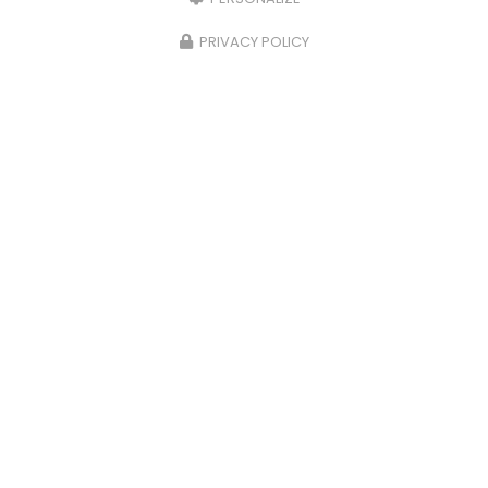
PRIVACY POLICY
Entreprise de rénovation intérieure à Nancy
54000 Nancy
07 56 91 92 29
Envoyez un message
Nom Prénom