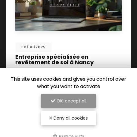
30/08/2025
Entreprise spécialisée en
revêtement de sol à Nancy
RÉNOV ÉLITE
se positionne comme une
référence incontournable à Nancy
pour tous
This site uses cookies and gives you control over
vos projets de rénovation intérieure. Spécialisée
what you want to activate
dans le
revêtement de sol…
OK, accept all
TOUTE L'ACTUALITÉ
Deny all cookies
PERSONALIZE