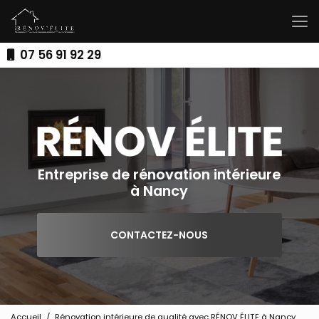
Aller
au
contenu
principal
07 56 91 92 29
Entreprise de rénovation intérieure
à Nancy
CONTACTEZ-NOUS
Accueil
Rénovation intérieure de qualité avec RÉNOV ÉLITE à Nancy