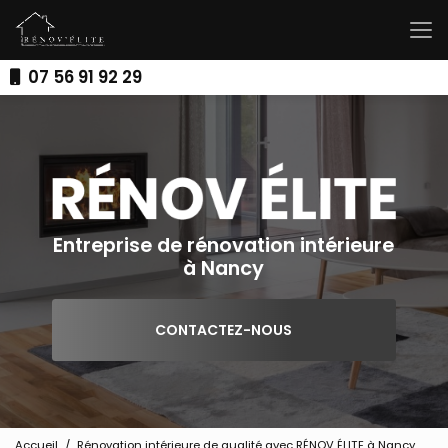
Aller
au
contenu
principal
07 56 91 92 29
Entreprise de rénovation intérieure
à Nancy
CONTACTEZ-NOUS
Accueil
Rénovation intérieure de qualité avec RÉNOV ÉLITE à Nancy