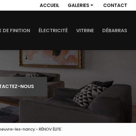
 secondaire
ACCUEIL
GALERIES
CONTACT
Revêtement de sol
Travaux de finition
 DE FINITION
ÉLECTRICITÉ
VITRINE
DÉBARRAS
Électricité
Vitrine
Débarras
TACTEZ-NOUS
doeuvre-les-nancy - RÉNOV ÉLITE