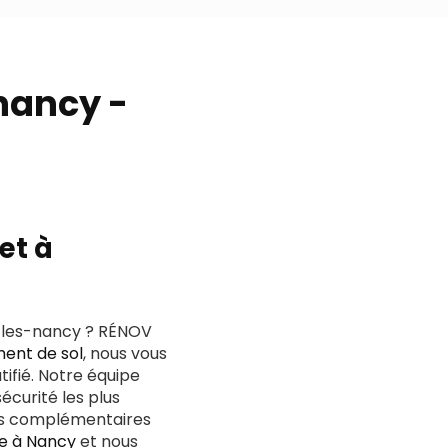
nancy -
et à
les-nancy ? RÉNOV
ent de sol
, nous vous
tifié. Notre équipe
écurité les plus
ces complémentaires
ine à Nancy
et nous