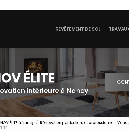
Navigation
REVÊTEMENT DE SOL
TRAVAUX
CON
novation intérieure à Nancy
ÉNOV ÉLITE à Nancy
Rénovation particuliers et professionnels Van
LITE