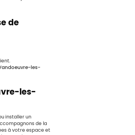
se de
ient.
Vandoeuvre-les-
vre-les-
u installer un
 accompagnons de la
ées à votre espace et