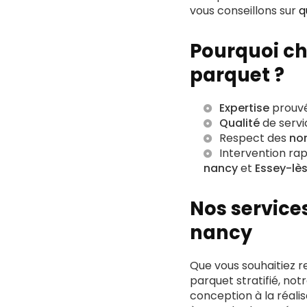
vous conseillons sur
q
Pourquoi ch
parquet ?
Expertise
prouvé
Qualité
de servi
Respect des
no
Intervention rap
nancy
et
Essey-lè
Nos service
nancy
Que vous souhaitiez r
parquet stratifié, not
conception à la réali