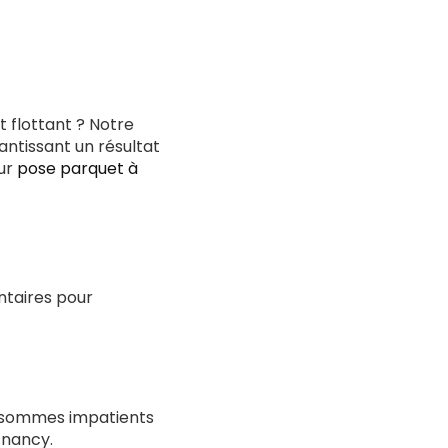
 flottant ? Notre
ntissant un résultat
our
pose parquet à
ntaires pour
us sommes impatients
-nancy.