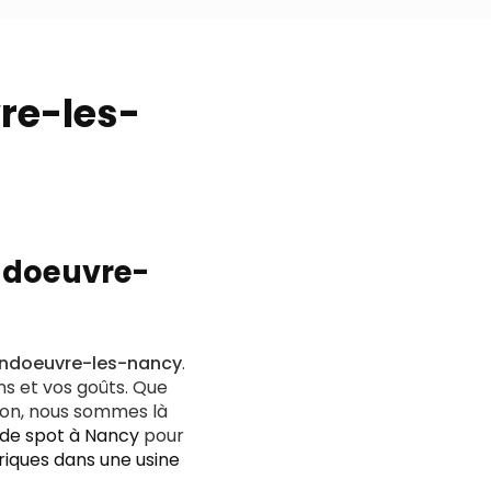
re-les-
andoeuvre-
ndoeuvre-les-nancy
.
ns et vos goûts. Que
ison, nous sommes là
 de spot à Nancy
pour
triques dans une usine