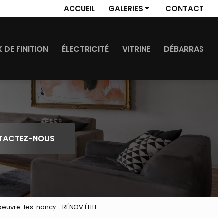
 secondaire
ACCUEIL
GALERIES
CONTACT
Revêtement de sol
Travaux de finition
 DE FINITION
ÉLECTRICITÉ
VITRINE
DÉBARRAS
Électricité
Vitrine
Débarras
TACTEZ-NOUS
doeuvre-les-nancy - RÉNOV ÉLITE