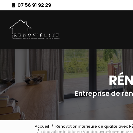
Aller
07 56 91 92 29
au
Navigation principale
contenu
principal
Entreprise de ré
Accueil
Rénovation intérieure de qualité avec R
rénovation intérieure Vandoeuvre-les-nancy - 