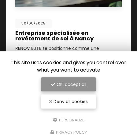
30/08/2025
Entreprise spécialisée en
revêtement de sol à Nancy
RÉNOV ÉLITE
se positionne comme une
référence incontournable à Nancy
pour tous
vos projets de rénovation intérieure. Spécialisée
This site uses cookies and gives you control over
dans le
revêtement de sol…
what you want to activate
TOUTE L'ACTUALITÉ
OK, accept all
Deny all cookies
PERSONALIZE
PRIVACY POLICY