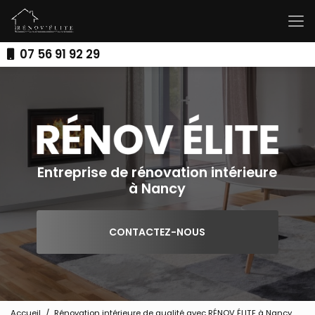
Aller
au
contenu
principal
07 56 91 92 29
Entreprise de rénovation intérieure
à Nancy
CONTACTEZ-NOUS
Accueil
Rénovation intérieure de qualité avec RÉNOV ÉLITE à Nancy