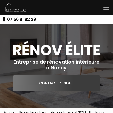
Aller
au
contenu
principal
07 56 91 92 29
Entreprise de rénovation intérieure
à Nancy
CONTACTEZ-NOUS
Accueil
Rénovation intérieure de qualité avec RÉNOV ÉLITE à Nancy