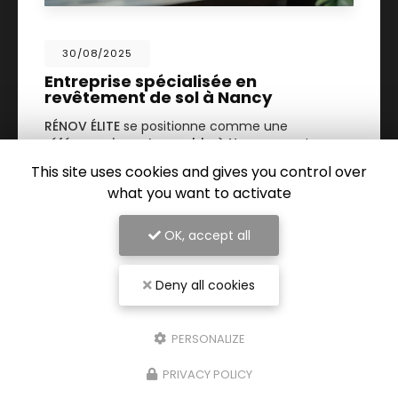
30/08/2025
Entreprise spécialisée en
revêtement de sol à Nancy
RÉNOV ÉLITE
se positionne comme une
référence incontournable à Nancy
pour tous
vos projets de rénovation intérieure. Spécialisée
This site uses cookies and gives you control over
dans le
revêtement de sol…
what you want to activate
TOUTE L'ACTUALITÉ
OK, accept all
Deny all cookies
PERSONALIZE
PRIVACY POLICY